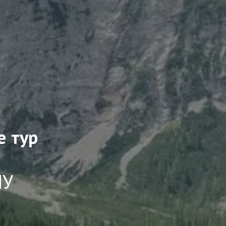
е тур
НУ