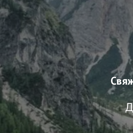
Свяж
Д