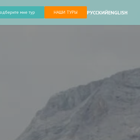
РУССКИЙ
ENGLISH
одберите мне тур
НАШИ ТУРЫ